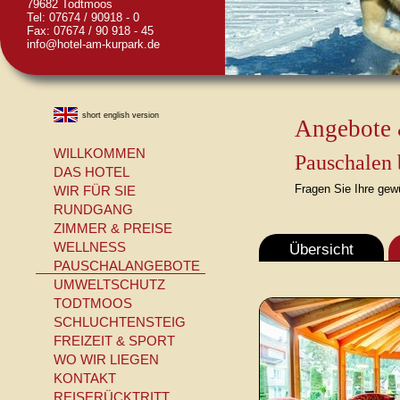
79682 Todtmoos
Tel: 07674 / 90918 - 0
Fax: 07674 / 90 918 - 45
info@hotel-am-kurpark.de
short english version
Angebote 
WILLKOMMEN
Pauschalen
DAS HOTEL
Fragen Sie Ihre gew
WIR FÜR SIE
RUNDGANG
ZIMMER & PREISE
Übersicht
WELLNESS
PAUSCHALANGEBOTE
UMWELTSCHUTZ
TODTMOOS
SCHLUCHTENSTEIG
FREIZEIT & SPORT
WO WIR LIEGEN
KONTAKT
REISERÜCKTRITT