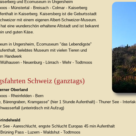
Kaiserberg und Ecomuseum in Ungersheim
oos - Münstertal - Breisach - Colmar - Kaiserberg
enthalt in Kaiserberg. Kaisersberg ist die Geburtsstadt
Schweizer mit einem eigenen Albert-Schweizer-Museum.
 hat eine wunderschön erhaltene Altstadt und ist bekannt
ein und guten Käse.
seum in Ungersheim, Ecomuseum "das Lebendigste"
ufenthalt, belebtes Museum mit vielen Tieren und
am Handwerk
 Mülhausen - Neuenburg - Lörrach - Wehr - Todtmoos
gsfahrten Schweiz (ganztags)
erner Oberland
moos - Rheinfelden - Bern
, Bärengraben, Kramgasse" (hier 1 Stunde Aufenthalt) - Thuner See - Interlak
wasserfall (unterirdisch mit Aufzug)
Grindelwald
er See - Aareschlucht, engste Schlucht Europas 45 min Aufenthalt
 Brüning Pass - Luzern - Waldshut - Todtmoos