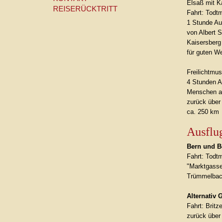
Elsaß mit 
REISERÜCKTRITT
Fahrt: Todtm
1 Stunde Auf
von Albert 
Kaisersberg
für guten W
Freilichtmu
4 Stunden A
Menschen 
zurück über
ca. 250 km
Ausflu
Bern und B
Fahrt: Todt
"Marktgasse
Trümmelbach
Alternativ 
Fahrt: Britz
zurück über