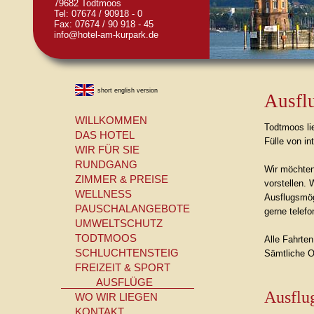
79682 Todtmoos
Tel: 07674 / 90918 - 0
Fax: 07674 / 90 918 - 45
info@hotel-am-kurpark.de
short english version
Ausfl
WILLKOMMEN
Todtmoos lie
DAS HOTEL
Fülle von i
WIR FÜR SIE
RUNDGANG
Wir möchten 
ZIMMER & PREISE
vorstellen. 
WELLNESS
Ausflugsmög
PAUSCHALANGEBOTE
gerne telefo
UMWELTSCHUTZ
TODTMOOS
Alle Fahrte
SCHLUCHTENSTEIG
Sämtliche O
FREIZEIT & SPORT
AUSFLÜGE
Ausflug
WO WIR LIEGEN
KONTAKT