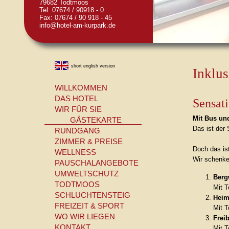
79682 Todtmoos
Tel: 07674 / 90918 - 0
Fax: 07674 / 90 918 - 45
info@hotel-am-kurpark.de
short english version
Inklu
WILLKOMMEN
DAS HOTEL
Sensati
WIR FÜR SIE
Mit Bus un
GÄSTEKARTE
Das ist der
RUNDGANG
ZIMMER & PREISE
Doch das ist
WELLNESS
Wir schenken
PAUSCHALANGEBOTE
UMWELTSCHUTZ
Berg
TODTMOOS
Mit T
SCHLUCHTENSTEIG
Hei
FREIZEIT & SPORT
Mit T
WO WIR LIEGEN
Frei
KONTAKT
Mit T