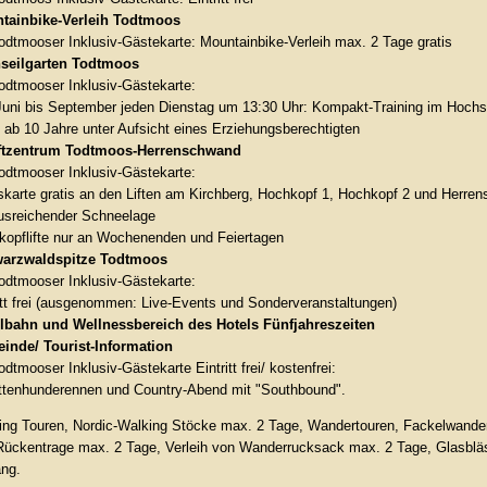
tainbike-Verleih Todtmoos
odtmooser Inklusiv-Gästekarte: Mountainbike-Verleih max. 2 Tage gratis
seilgarten Todtmoos
odtmooser Inklusiv-Gästekarte:
uni bis September jeden Dienstag um 13:30 Uhr: Kompakt-Training im Hochseilg
: ab 10 Jahre unter Aufsicht eines Erziehungsberechtigten
iftzentrum Todtmoos-Herrenschwand
odtmooser Inklusiv-Gästekarte:
karte gratis an den Liften am Kirchberg, Hochkopf 1, Hochkopf 2 und Herre
ausreichender Schneelage
kopflifte nur an Wochenenden und Feiertagen
arzwaldspitze Todtmoos
odtmooser Inklusiv-Gästekarte:
itt frei (ausgenommen: Live-Events und Sonderveranstaltungen)
lbahn und Wellnessbereich des Hotels Fünfjahreszeiten
inde/ Tourist-Information
odtmooser Inklusiv-Gästekarte Eintritt frei/ kostenfrei:
ittenhunderennen und Country-Abend mit "Southbound".
ing Touren, Nordic-Walking Stöcke max. 2 Tage, Wandertouren, Fackelwande
Rückentrage max. 2 Tage, Verleih von Wanderrucksack max. 2 Tage, Glasbläs
ng.