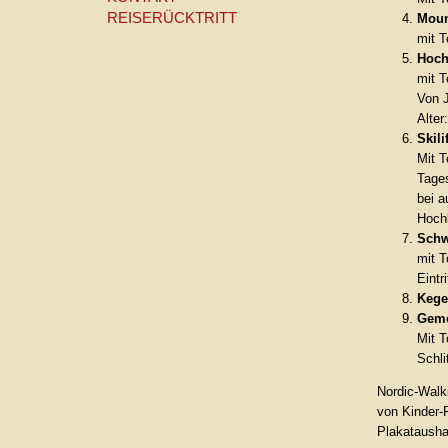
REISERÜCKTRITT
Moun
mit T
Hoch
mit T
Von J
Alter
Skil
Mit T
Tages
bei 
Hoch
Schw
mit T
Eintr
Kege
Geme
Mit T
Schl
Nordic-Walk
von Kinder-
Plakatausha